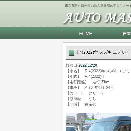
東京都東久留米市の輸入車販売の事ならオー
R.4(2022)年 スズキ エブリ
投稿日
2022/12/20
【車名】 R.4(2022)年 スズキ エブ
【年式】 R.4(2022)年
【走行距離】 走行15km
【車検】 令和6年03月24日
【カラー】 グリーン
【修復歴】 なし
【地域】 東京都