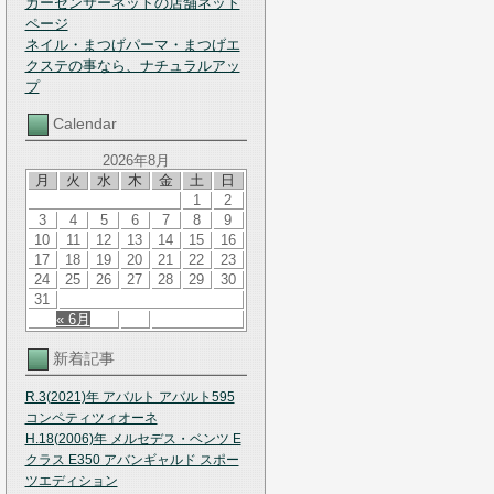
カーセンサーネットの店舗ネット
ページ
ネイル・まつげパーマ・まつげエ
クステの事なら、ナチュラルアッ
プ
Calendar
2026年8月
月
火
水
木
金
土
日
1
2
3
4
5
6
7
8
9
10
11
12
13
14
15
16
17
18
19
20
21
22
23
24
25
26
27
28
29
30
31
« 6月
新着記事
R.3(2021)年 アバルト アバルト595
コンペティツィオーネ
H.18(2006)年 メルセデス・ベンツ E
クラス E350 アバンギャルド スポー
ツエディション