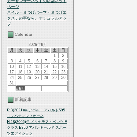
カーセンサーネットの店舗ネット
ページ
ネイル・まつげパーマ・まつげエ
クステの事なら、ナチュラルアッ
プ
Calendar
2026年8月
月
火
水
木
金
土
日
1
2
3
4
5
6
7
8
9
10
11
12
13
14
15
16
17
18
19
20
21
22
23
24
25
26
27
28
29
30
31
« 6月
新着記事
R.3(2021)年 アバルト アバルト595
コンペティツィオーネ
H.18(2006)年 メルセデス・ベンツ E
クラス E350 アバンギャルド スポー
ツエディション