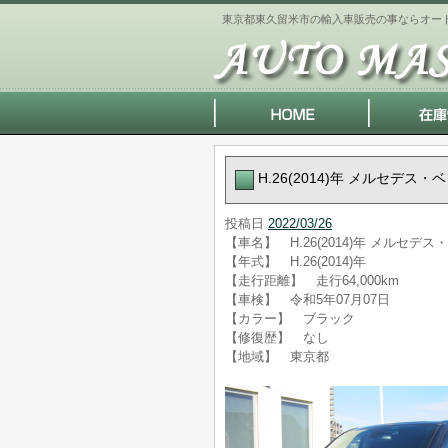
東京都東久留米市の輸入車販売の事ならオー
H.26(2014)年 メルセデス・
投稿日
2022/03/26
【車名】 H.26(2014)年 メルセデス
【年式】 H.26(2014)年
【走行距離】 走行64,000km
【車検】 令和5年07月07日
【カラー】 ブラック
【修復歴】 なし
【地域】 東京都